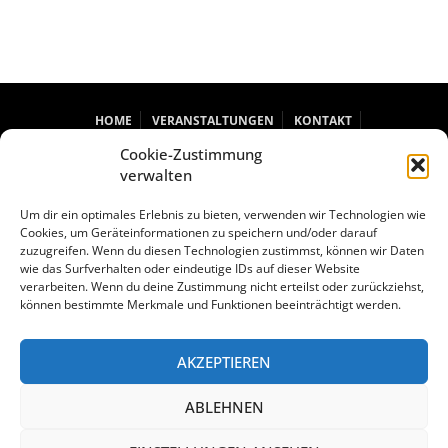
HOME
VERANSTALTUNGEN
KONTAKT
DATENSCHUTZERKLÄRUNG
IMPRESSUM
Cookie-Zustimmung
COOKIE-RICHTLINIE (EU)
verwalten
Um dir ein optimales Erlebnis zu bieten, verwenden wir Technologien wie
Cookies, um Geräteinformationen zu speichern und/oder darauf
zuzugreifen. Wenn du diesen Technologien zustimmst, können wir Daten
wie das Surfverhalten oder eindeutige IDs auf dieser Website
verarbeiten. Wenn du deine Zustimmung nicht erteilst oder zurückziehst,
können bestimmte Merkmale und Funktionen beeinträchtigt werden.
AKZEPTIEREN
Hasunger Straße 21, 34289 Burghasungen
ABLEHNEN
(0 56 06) 51 91-25
kontakt@museum-kloster-hasungen.de