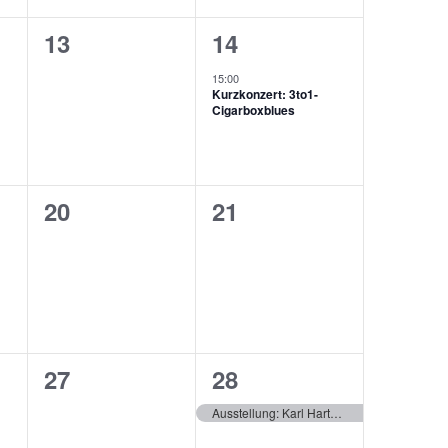
0
1
13
14
ungen,
Veranstaltungen,
Veranstaltung,
15:00
Kurzkonzert: 3to1-
Cigarboxblues
0
0
20
21
ungen,
Veranstaltungen,
Veranstaltungen,
0
1
27
28
ungen,
Veranstaltungen,
Veranstaltung,
Ausstellung: Karl Hartdegen