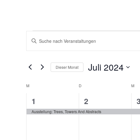
VERANSTALTUNGEN
Bitte
SUCHE
Schlüsselwort
eingeben.
UND
Suche
ANSICHTEN,
nach
Juli 2024
Dieser Monat
Veranstaltungen
NAVIGATION
Schlüsselwort.
Datum
wählen.
KALENDER
M
D
M
VON
1
1
1
2
VERANSTALTUNGEN
Veranstaltung,
Veranstaltung,
V
Ausstellung: Trees, Towers And Abstracts